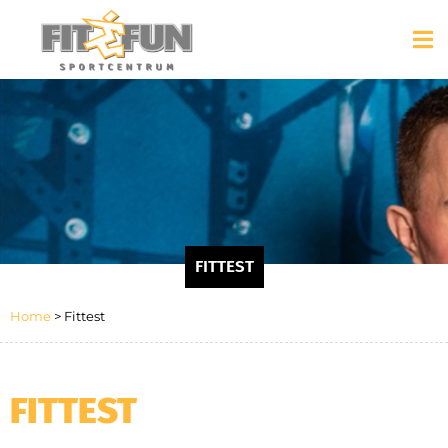
FITTEST
Home
>
Fittest
FITTEST