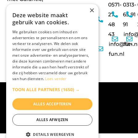
0571-
0313-
×
Gratis WIFI,
Deze website maakt
27
65 91
Gratis
gebruik van cookies.
48
91
parkeren en
We gebruiken cookies om inhoud en
43
info@
advertenties te personaliseren en om ons
nog veel
verkeer te analyseren. We delen ook
info@fit-
fun.n
meer!
informatie over uw gebruik van onze site
fun.nl
met onze advertentie- en analysepartners,
die deze kunnen combineren met andere
informatie die u aan hen heeft verstrekt of
die zij hebben verzameld door uw gebruik
van hun diensten.
Lees verder
TOON ALLE PARTNERS
(1650) →
© 2026 -
Fit-Fun
Algemene voorwaarden
ALLES ACCEPTEREN
Privacy Statement
Contact
ALLES AFWIJZEN
Website door:
Fitness Media
DETAILS WEERGEVEN