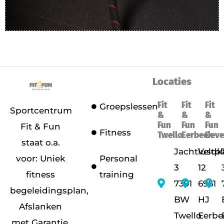
Locaties
Fit
Fit
Fit
Groepslessen
Sportcentrum
&
&
&
Fun
Fun
Fun
Fit & Fun
Fitness
Twello
Eerbeek
Deve
staat o.a.
Jachtlustpl
Veldk
voor: Uniek
Personal
3
12
fitness
training
7391
6961
begeleidingsplan,
BW
HJ
Afslanken
Twello
Eerbe
met Garantie,