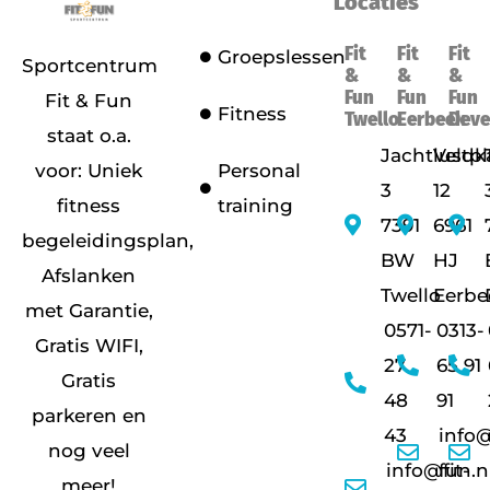
Locaties
Fit
Fit
Fit
Groepslessen
Sportcentrum
&
&
&
Fun
Fun
Fun
Fit & Fun
Fitness
Twello
Eerbeek
Deve
staat o.a.
Jachtlustpl
Veldk
voor: Uniek
Personal
3
12
fitness
training
7391
6961
begeleidingsplan,
BW
HJ
Afslanken
Twello
Eerbe
met Garantie,
0571-
0313-
Gratis WIFI,
27
65 91
Gratis
48
91
parkeren en
43
info@
nog veel
info@fit-
fun.n
meer!