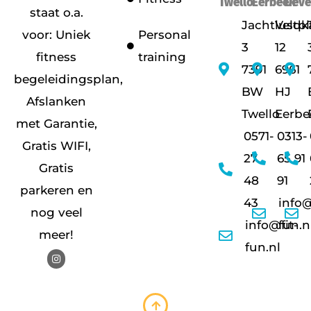
Twello
Eerbeek
Deve
staat o.a.
Jachtlustpl
Veldk
voor: Uniek
Personal
3
12
fitness
training
7391
6961
begeleidingsplan,
BW
HJ
Afslanken
Twello
Eerbe
met Garantie,
0571-
0313-
Gratis WIFI,
27
65 91
Gratis
48
91
parkeren en
43
info@
nog veel
info@fit-
fun.n
meer!
fun.nl