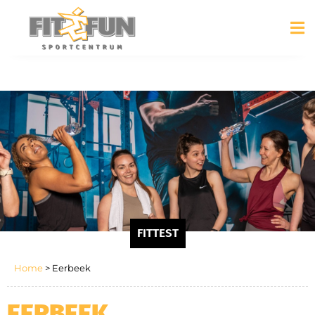
FITTEST
Home
>
Eerbeek
EERBEEK