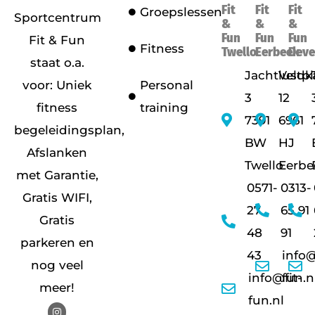
Fit
Fit
Fit
Groepslessen
Sportcentrum
&
&
&
Fun
Fun
Fun
Fit & Fun
Fitness
Twello
Eerbeek
Deve
staat o.a.
Jachtlustpl
Veldk
voor: Uniek
Personal
3
12
fitness
training
7391
6961
begeleidingsplan,
BW
HJ
Afslanken
Twello
Eerbe
met Garantie,
0571-
0313-
Gratis WIFI,
27
65 91
Gratis
48
91
parkeren en
43
info@
nog veel
info@fit-
fun.n
meer!
fun.nl