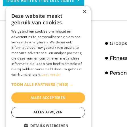
Maak kennis met ons team!
×
Deze website maakt
gebruik van cookies.
We gebruiken cookies om inhoud en
advertenties te personaliseren en om ons
verkeer te analyseren. We delen ook
Groeps
informatie over uw gebruik van onze site
met onze advertentie- en analysepartners,
Fitnes
Sportcentrum Fit & Fun staat o.a.
die deze kunnen combineren met andere
informatie die u aan hen heeft verstrekt of
voor: Uniek fitness
die zij hebben verzameld door uw gebruik
Person
van hun diensten.
Lees verder
begeleidingsplan, Afslanken met
TOON ALLE PARTNERS
(1650) →
Garantie, Gratis WIFI, Gratis
parkeren en nog veel meer!
ALLES ACCEPTEREN
ALLES AFWIJZEN
DETAILS WEERGEVEN